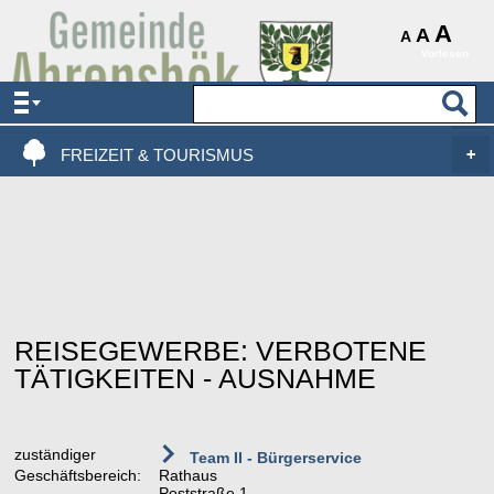
AKTUELLES & SERVICE
A
A
A
Vorlesen
VERWALTUNG & POLITIK
LEBEN, WOHNEN & BAUEN
FREIZEIT & TOURISMUS
REISEGEWERBE: VERBOTENE
TÄTIGKEITEN - AUSNAHME
zuständiger
Team II - Bürgerservice
Geschäftsbereich:
Rathaus
Poststraße 1