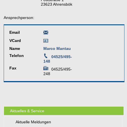
23623 Ahrensbök
Ansprechperson:
Email
VCard
Name
Marco Mantau
Telefon
04525/495-
148
Fax
04525/495-
248
Aktuelles & Service
Aktuelle Meldungen