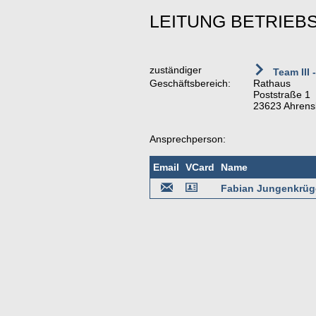
LEITUNG BETRIEB
zuständiger
Team III 
Geschäftsbereich:
Rathaus
Poststraße 1
23623 Ahrens
Ansprechperson:
Email
VCard
Name
Fabian Jungenkrüg