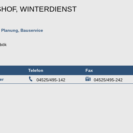
SHOF, WINTERDIENST
- Planung, Bauservice
bök
Telefon
Fax
er
04525/495-142
04525/495-242