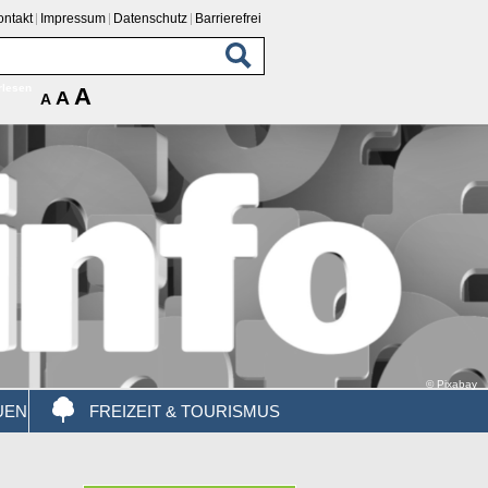
ontakt
Impressum
Datenschutz
Barrierefrei
rlesen
A
A
A
© Pixabay
UEN
FREIZEIT & TOURISMUS