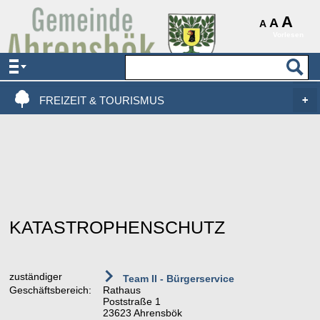
AKTUELLES & SERVICE
A
A
A
Vorlesen
VERWALTUNG & POLITIK
LEBEN, WOHNEN & BAUEN
FREIZEIT & TOURISMUS
KATASTROPHENSCHUTZ
zuständiger
Team II - Bürgerservice
Geschäftsbereich:
Rathaus
Poststraße 1
23623 Ahrensbök