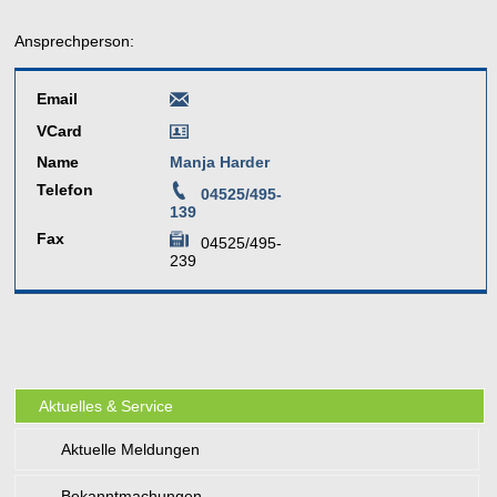
Ansprechperson:
Email
VCard
Name
Manja Harder
Telefon
04525/495-
139
Fax
04525/495-
239
Aktuelles & Service
Aktuelle Meldungen
Bekanntmachungen