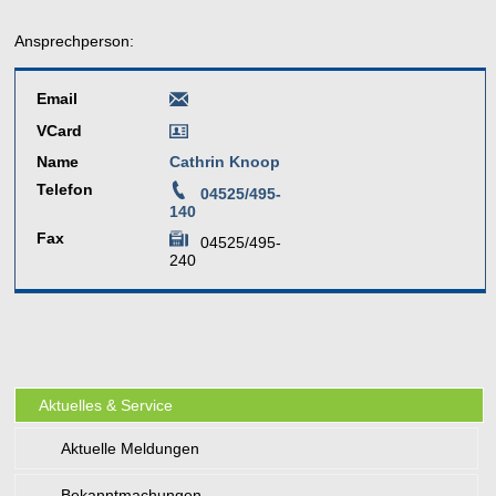
Ansprechperson:
Email
VCard
Name
Cathrin Knoop
Telefon
04525/495-
140
Fax
04525/495-
240
Aktuelles & Service
Aktuelle Meldungen
Bekanntmachungen