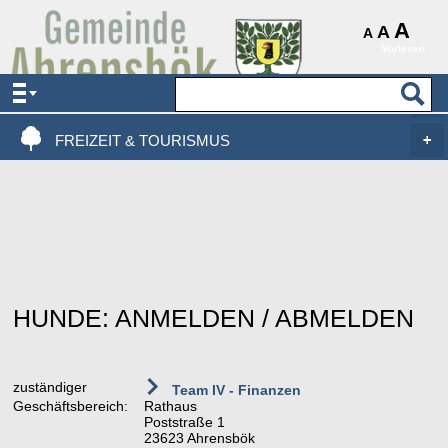
AKTUELLES & SERVICE
A
A
A
Vorlesen
VERWALTUNG & POLITIK
LEBEN, WOHNEN & BAUEN
FREIZEIT & TOURISMUS
HUNDE: ANMELDEN / ABMELDEN
zuständiger
Team IV - Finanzen
Geschäftsbereich:
Rathaus
Poststraße 1
23623 Ahrensbök