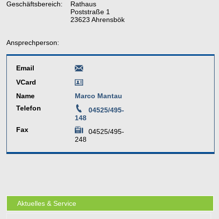
Geschäftsbereich:
Rathaus
Poststraße 1
23623 Ahrensbök
Ansprechperson:
Email
VCard
Name
Marco Mantau
Telefon
04525/495-
148
Fax
04525/495-
248
Aktuelles & Service