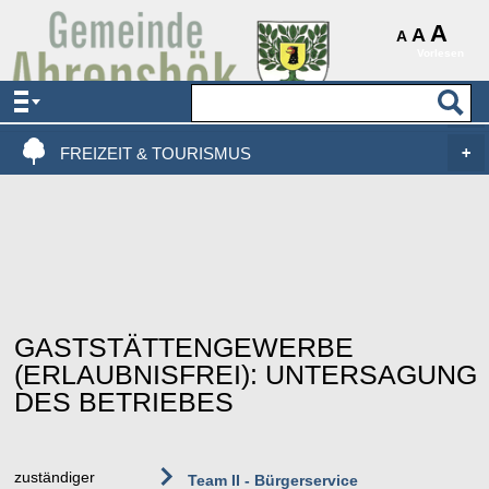
AKTUELLES & SERVICE
A
A
A
Vorlesen
VERWALTUNG & POLITIK
LEBEN, WOHNEN & BAUEN
FREIZEIT & TOURISMUS
GASTSTÄTTENGEWERBE
(ERLAUBNISFREI): UNTERSAGUNG
DES BETRIEBES
zuständiger
Team II - Bürgerservice