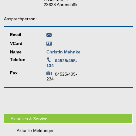
23623 Ahrensbök
Ansprechperson:
Email
VCard
Name
Christin Mahnke
Telefon
04525/495-
134
Fax
04525/495-
234
Aktuelles & Service
Aktuelle Meldungen