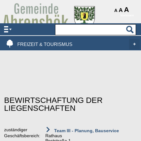
AKTUELLES & SERVICE
A
A
A
Vorlesen
VERWALTUNG & POLITIK
LEBEN, WOHNEN & BAUEN
FREIZEIT & TOURISMUS
BEWIRTSCHAFTUNG DER
LIEGENSCHAFTEN
zuständiger
Team III - Planung, Bauservice
Geschäftsbereich:
Rathaus
Poststraße 1