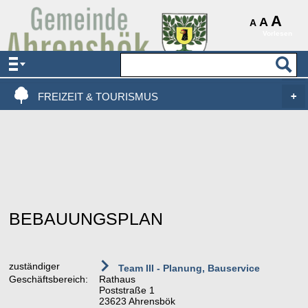
AKTUELLES & SERVICE
A
A
A
Vorlesen
VERWALTUNG & POLITIK
LEBEN, WOHNEN & BAUEN
FREIZEIT & TOURISMUS
BEBAUUNGSPLAN
zuständiger
Team III - Planung, Bauservice
Geschäftsbereich:
Rathaus
Poststraße 1
23623 Ahrensbök