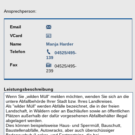
Ansprechperson:
Email
VCard
Name
Manja Harder
Telefon
04525/495-
139
Fax
04525/495-
239
Leistungsbeschreibung
Wenn Sie „wilden Müll“ melden möchten, wenden Sie sich an die
untere Abfallbehörde Ihrer Stadt bzw. Ihres Landkreises.
Als "wilder Müll" werden Abfälle bezeichnet, die in der freien
Landschaft, in Wäldern oder an Bachläufen sowie an öffentlichen
Plätzen außerhalb der dafür vorgesehenen Abfallbehälter illegal
abgelagert werden.
Dies können beispielsweise Haus- und Sperrmüll, Bauschutt,
Baustellenabfälle, Autowracks, aber auch überschüssiger
Bodenaushub (Locker- und Festgesteine, die bei