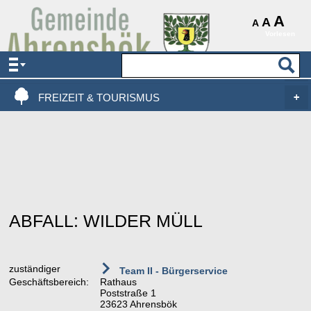
AKTUELLES & SERVICE
A
A
A
Vorlesen
VERWALTUNG & POLITIK
LEBEN, WOHNEN & BAUEN
FREIZEIT & TOURISMUS
ABFALL: WILDER MÜLL
zuständiger
Team II - Bürgerservice
Geschäftsbereich:
Rathaus
Poststraße 1
23623 Ahrensbök