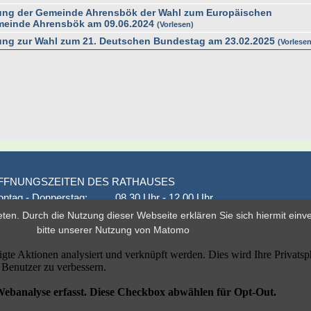
ng der Gemeinde Ahrensbök der Wahl zum Europäischen
meinde Ahrensbök am 09.06.2024
Vorlesen
g zur Wahl zum 21. Deutschen Bundestag am 23.02.2025
Vorlese
FFNUNGSZEITEN DES RATHAUSES
ntag - Donnerstag:
08.30 Uhr - 12.00 Uhr
onnerstag auch:
14.00 Uhr - 18.00 Uhr
eten. Durch die Nutzung dieser Webseite erklären Sie sich hiermit ein
den 1. und 3. Montag
16.00 Uhr - 18.00 Uhr
bitte unserer
Nutzung von Matomo
eitag
geschlossen
er nach Vereinbarung