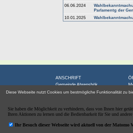
06.06.2024
Wahlbekanntmachu
Parlamentg der Ge
10.01.2025
Wahlbekanntmachun
ANSCHRIFT
Ö
Gemeinde Ahrensbök
Mo
Poststraße 1
D
Diese Webseite nutzt Cookies um bestmögliche Funktionalität zu bi
D-23623 Ahrensbök
je
Fr
Telefon: 04525/495-0
od
Telefax: 04525/495-100
E-Mail: info@ahrensboek.de