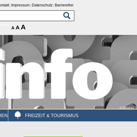
ontakt
Impressum
Datenschutz
Barrierefrei
rlesen
A
A
A
© Pixabay
UEN
FREIZEIT & TOURISMUS