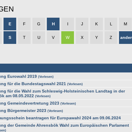
GEN
E
F
G
H
I
J
K
L
M
S
T
U
V
W
X
Y
Z
ander
ng Eurowahl 2019
Vorlesen
g für die Bundestagswahl 2021
Vorlesen
g für die Wahl zum Schleswig-Holsteinischen Landtag in der
k am 08.05.2022
Vorlesen
ng Gemeindevertretung 2023
Vorlesen
ng Bürgermeister 2023
Vorlesen
mungsschein beantragen für Europawahl 2024 am 09.06.2024
ng der Gemeinde Ahrensbök Wahl zum Europäischen Parlament
esen