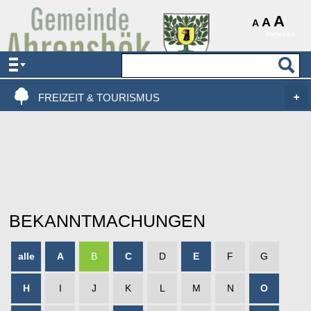
AKTUELLES & SERVICE
A
A
A
Vorlesen
VERWALTUNG & POLITIK
LEBEN, WOHNEN & BAUEN
FREIZEIT & TOURISMUS
BEKANNTMACHUNGEN
alle
A
B
C
D
E
F
G
H
I
J
K
L
M
N
O