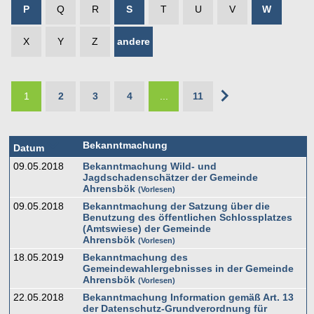
P
Q
R
S
T
U
V
W
X
Y
Z
andere
1
2
3
4
...
11
Bekanntmachung
Datum
09.05.2018
Bekanntmachung Wild- und
Jagdschadenschätzer der Gemeinde
Ahrensbök
Vorlesen
09.05.2018
Bekanntmachung der Satzung über die
Benutzung des öffentlichen Schlossplatzes
(Amtswiese) der Gemeinde
Ahrensbök
Vorlesen
18.05.2019
Bekanntmachung des
Gemeindewahlergebnisses in der Gemeinde
Ahrensbök
Vorlesen
22.05.2018
Bekanntmachung Information gemäß Art. 13
der Datenschutz-Grundverordnung für