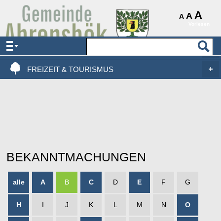
AKTUELLES & SERVICE
A
A
A
Vorlesen
VERWALTUNG & POLITIK
LEBEN, WOHNEN & BAUEN
FREIZEIT & TOURISMUS
BEKANNTMACHUNGEN
alle
A
B
C
D
E
F
G
H
I
J
K
L
M
N
O