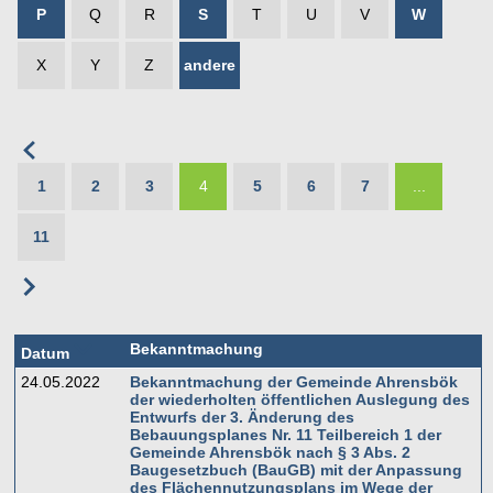
P
Q
R
S
T
U
V
W
X
Y
Z
andere
1
2
3
4
5
6
7
...
11
Bekanntmachung
Datum
24.05.2022
Bekanntmachung der Gemeinde Ahrensbök
der wiederholten öffentlichen Auslegung des
Entwurfs der 3. Änderung des
Bebauungsplanes Nr. 11 Teilbereich 1 der
Gemeinde Ahrensbök nach § 3 Abs. 2
Baugesetzbuch (BauGB) mit der Anpassung
des Flächennutzungsplans im Wege der