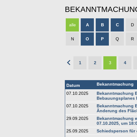
BEKANNTMACHUN
alle
A
B
C
D
N
O
P
Q
R
1
2
3
4
Bekanntmachung
Datum
07.10.2025
Bekanntmachung Ba
Bebauungsplanes N
07.10.2025
Bekanntmachung Ba
Änderung des Flä
29.09.2025
Bekanntmachung ei
07.10.2025, um 18:
25.09.2025
Schiedsperson für