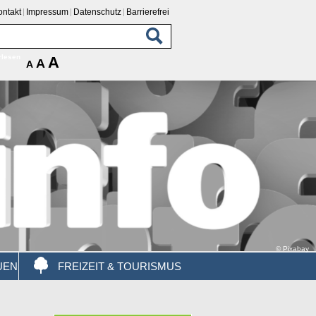
ontakt
Impressum
Datenschutz
Barrierefrei
rlesen
A
A
A
© Pixabay
UEN
FREIZEIT & TOURISMUS