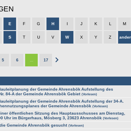
GEN
E
F
G
H
I
J
K
L
M
S
T
U
V
W
X
Y
Z
ander
5
6
...
17
uleitplanung der Gemeinde Ahrensbök Aufstellung des
r. 84-A der Gemeinde Ahrensbök Gebiet
Vorlesen
uleitplanung der Gemeinde Ahrensbök Aufstellung der 34-A.
chennutzungsplanes der Gemeinde Ahrensbök
Vorlesen
ner öffentlichen Sitzung des Hauptausschusses am Dienstag,
00 Uhr im Bürgerhaus, Mösberg 3, 23623 Ahrensbök
Vorlesen
 die Gemeinde Ahrensbök gesucht
Vorlesen