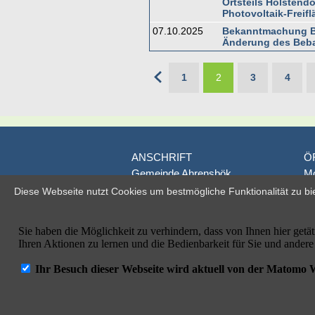
Ortsteils Holstendo
Photovoltaik-Freif
07.10.2025
Bekanntmachung Ba
Änderung des Beba
1
2
3
4
ANSCHRIFT
Ö
Gemeinde Ahrensbök
Mo
Poststraße 1
D
Diese Webseite nutzt Cookies um bestmögliche Funktionalität zu bi
D-23623 Ahrensbök
je
Fr
Telefon: 04525/495-0
od
Telefax: 04525/495-100
E-Mail: info@ahrensboek.de