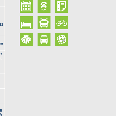
11
am
es
,
TB
ft