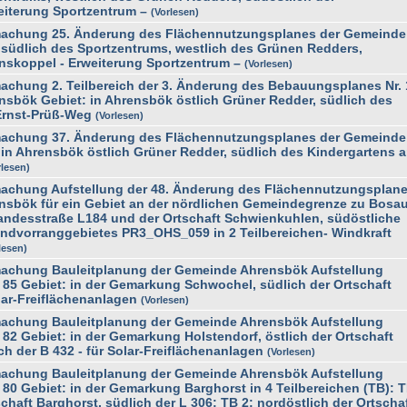
eiterung Sportzentrum –
Vorlesen
achung 25. Änderung des Flächennutzungsplanes der Gemeinde
südlich des Sportzentrums, westlich des Grünen Redders,
nskoppel - Erweiterung Sportzentrum –
Vorlesen
chung 2. Teilbereich der 3. Änderung des Bebauungsplanes Nr. 
sbök Gebiet: in Ahrensbök östlich Grüner Redder, südlich des
Ernst-Prüß-Weg
Vorlesen
achung 37. Änderung des Flächennutzungsplanes der Gemeinde
in Ahrensbök östlich Grüner Redder, südlich des Kindergartens 
rlesen
achung Aufstellung der 48. Änderung des Flächennutzungsplan
nsbök für ein Gebiet an der nördlichen Gemeindegrenze zu Bosau
andesstraße L184 und der Ortschaft Schwienkuhlen, südöstliche
ndvorranggebietes PR3_OHS_059 in 2 Teilbereichen- Windkraft
lesen
achung Bauleitplanung der Gemeinde Ahrensbök Aufstellung
85 Gebiet: in der Gemarkung Schwochel, südlich der Ortschaft
lar-Freiflächenanlagen
Vorlesen
achung Bauleitplanung der Gemeinde Ahrensbök Aufstellung
82 Gebiet: in der Gemarkung Holstendorf, östlich der Ortschaft
ch der B 432 - für Solar-Freiflächenanlagen
Vorlesen
achung Bauleitplanung der Gemeinde Ahrensbök Aufstellung
80 Gebiet: in der Gemarkung Barghorst in 4 Teilbereichen (TB): 
schaft Barghorst, südlich der L 306; TB 2: nordöstlich der Ortscha