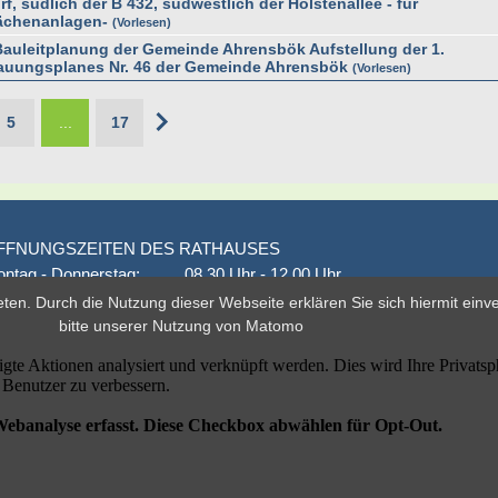
rf, südlich der B 432, südwestlich der Holstenallee - für
lächenanlagen-
Vorlesen
uleitplanung der Gemeinde Ahrensbök Aufstellung der 1.
uungsplanes Nr. 46 der Gemeinde Ahrensbök
Vorlesen
5
...
17
FFNUNGSZEITEN DES RATHAUSES
ntag - Donnerstag:
08.30 Uhr - 12.00 Uhr
onnerstag auch:
14.00 Uhr - 18.00 Uhr
eten. Durch die Nutzung dieser Webseite erklären Sie sich hiermit ein
den 1. und 3. Montag
16.00 Uhr - 18.00 Uhr
bitte unserer
Nutzung von Matomo
eitag
geschlossen
er nach Vereinbarung