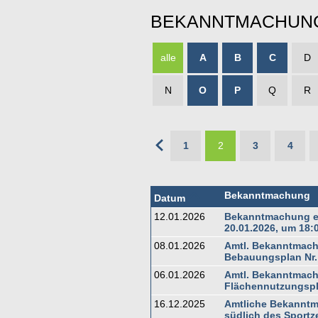
BEKANNTMACHUN
alle
A
B
C
D
N
O
P
Q
R
1
2
3
4
Bekanntmachung
Datum
12.01.2026
Bekanntmachung ei
20.01.2026, um 18:
08.01.2026
Amtl. Bekanntmach
Bebauungsplan Nr.
06.01.2026
Amtl. Bekanntmach
Flächennutzungsp
16.12.2025
Amtliche Bekanntm
südlich des Sportz