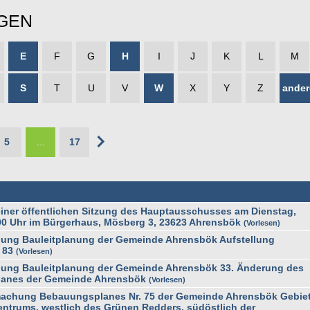
GEN
E
F
G
H
I
J
K
L
M
S
T
U
V
W
X
Y
Z
ander
5
...
17
ner öffentlichen Sitzung des Hauptausschusses am Dienstag,
00 Uhr im Bürgerhaus, Mösberg 3, 23623 Ahrensbök
Vorlesen
ung Bauleitplanung der Gemeinde Ahrensbök Aufstellung
 83
Vorlesen
ung Bauleitplanung der Gemeinde Ahrensbök 33. Änderung des
lanes der Gemeinde Ahrensbök
Vorlesen
achung Bebauungsplanes Nr. 75 der Gemeinde Ahrensbök Gebiet
entrums, westlich des Grünen Redders, südöstlich der