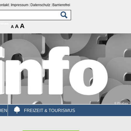
ontakt
Impressum
Datenschutz
Barrierefrei
rlesen
A
A
A
© Pixabay
UEN
FREIZEIT & TOURISMUS