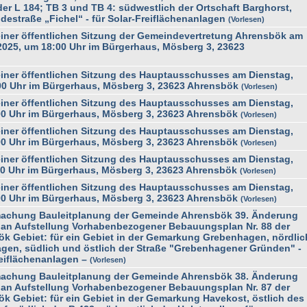
der L 184; TB 3 und TB 4: südwestlich der Ortschaft Barghorst,
destraße „Fichel“ - für Solar-Freiflächenanlagen
Vorlesen
ner öffentlichen Sitzung der Gemeindevertretung Ahrensbök am
2025, um 18:00 Uhr im Bürgerhaus, Mösberg 3, 23623
ner öffentlichen Sitzung des Hauptausschusses am Dienstag,
00 Uhr im Bürgerhaus, Mösberg 3, 23623 Ahrensbök
Vorlesen
ner öffentlichen Sitzung des Hauptausschusses am Dienstag,
00 Uhr im Bürgerhaus, Mösberg 3, 23623 Ahrensbök
Vorlesen
ner öffentlichen Sitzung des Hauptausschusses am Dienstag,
00 Uhr im Bürgerhaus, Mösberg 3, 23623 Ahrensbök
Vorlesen
ner öffentlichen Sitzung des Hauptausschusses am Dienstag,
00 Uhr im Bürgerhaus, Mösberg 3, 23623 Ahrensbök
Vorlesen
ner öffentlichen Sitzung des Hauptausschusses am Dienstag,
00 Uhr im Bürgerhaus, Mösberg 3, 23623 Ahrensbök
Vorlesen
achung Bauleitplanung der Gemeinde Ahrensbök 39. Änderung
an Aufstellung Vorhabenbezogener Bebauungsplan Nr. 88 der
k Gebiet: für ein Gebiet in der Gemarkung Grebenhagen, nördlic
agen, südlich und östlich der Straße "Grebenhagener Gründen" -
reiflächenanlagen –
Vorlesen
achung Bauleitplanung der Gemeinde Ahrensbök 38. Änderung
an Aufstellung Vorhabenbezogener Bebauungsplan Nr. 87 der
 Gebiet: für ein Gebiet in der Gemarkung Havekost, östlich des