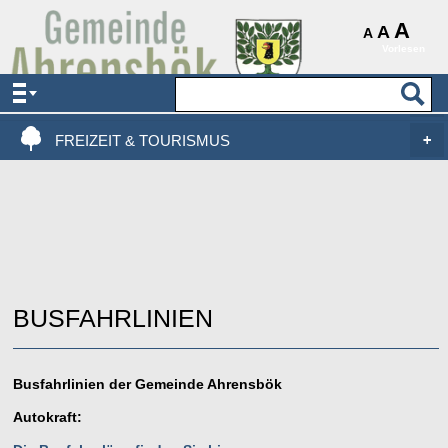
AKTUELLES & SERVICE
A
A
A
Vorlesen
VERWALTUNG & POLITIK
LEBEN, WOHNEN & BAUEN
FREIZEIT & TOURISMUS
BUSFAHRLINIEN
Busfahrlinien der Gemeinde Ahrensbök
Autokraft: