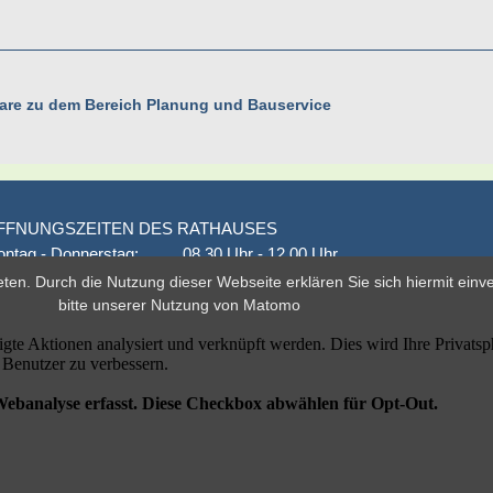
ulare zu dem Bereich Planung und Bauservice
FFNUNGSZEITEN DES RATHAUSES
ntag - Donnerstag:
08.30 Uhr - 12.00 Uhr
onnerstag auch:
14.00 Uhr - 18.00 Uhr
eten. Durch die Nutzung dieser Webseite erklären Sie sich hiermit ein
den 1. und 3. Montag
16.00 Uhr - 18.00 Uhr
bitte unserer
Nutzung von Matomo
eitag
geschlossen
er nach Vereinbarung