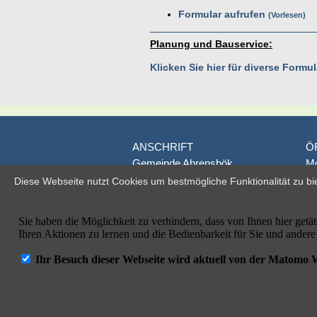
Formular aufrufen
Vorlesen
Planung und Bauservice:
Klicken Sie hier für diverse Form
ANSCHRIFT
Ö
Gemeinde Ahrensbök
Mo
Poststraße 1
D
Diese Webseite nutzt Cookies um bestmögliche Funktionalität zu bi
D-23623 Ahrensbök
je
Fr
Telefon: 04525/495-0
od
Telefax: 04525/495-100
E-Mail: info@ahrensboek.de