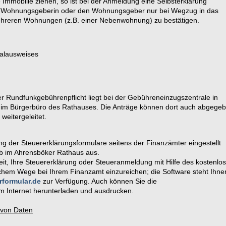
e Immobilie ziehen, so ist bei der Anmeldung eine Selbsterklärung
ie Wohnungsgeberin oder den Wohnungsgeber nur bei Wegzug in das
ehreren Wohnungen (z.B. einer Nebenwohnung) zu bestätigen.
nalausweises
der Rundfunkgebührenpflicht liegt bei der Gebühreneinzugszentrale in
h im Bürgerbüro des Rathauses. Die Anträge können dort auch abgege
weitergeleitet.
g der Steuererklärungsformulare seitens der Finanzämter eingestellt
lb im Ahrensböker Rathaus aus.
it, Ihre Steuererklärung oder Steueranmeldung mit Hilfe des kostenlo
hem Wege bei Ihrem Finanzamt einzureichen; die Software steht Ihne
rformular.de
zur Verfügung. Auch können Sie die
 Internet herunterladen und ausdrucken.
 von Daten