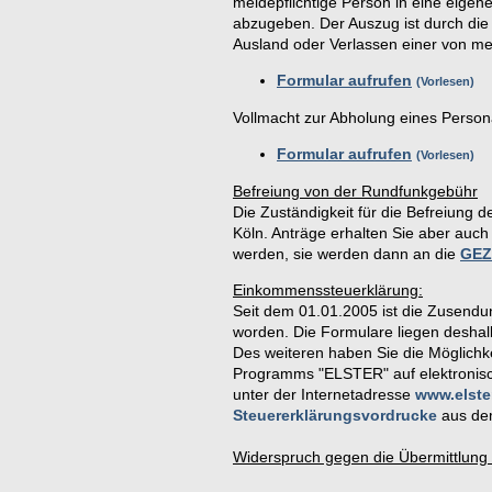
meldepflichtige Person in eine eigen
abzugeben. Der Auszug ist durch d
Ausland oder Verlassen einer von m
Formular aufrufen
Vorlesen
Vollmacht zur Abholung eines Perso
Formular aufrufen
Vorlesen
Befreiung von der Rundfunkgebühr
Die Zuständigkeit für die Befreiung 
Köln. Anträge erhalten Sie aber auc
werden, sie werden dann an die
GEZ
Einkommenssteuerklärung:
Seit dem 01.01.2005 ist die Zusendun
worden. Die Formulare liegen desha
Des weiteren haben Sie die Möglichke
Programms "ELSTER" auf elektronisc
unter der Internetadresse
www.elste
Steuererklärungsvordrucke
aus dem
Widerspruch gegen die Übermittlung