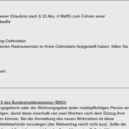
 einer Erlaubnis nach § 10 Abs. 4 WaffG zum Führen einer
lwaffe
ng Ostholstein
ten Radroutennetz im Kreis Ostholstein festgestellt haben, füllen Sie
amt
19 des Bundesmeldegesetzes (BMG)
gsgeberin oder der Wohnungsgeber jeder meldepflichtigen Person ei
en, damit diese innerhalb von zwei Wochen nach dem Einzug ihrer
en können. Bei der Anmeldung des neuen Wohnsitzes ist diese
debehörde vorzulegen (der Mietvertrag reicht nicht aus). Sollte die