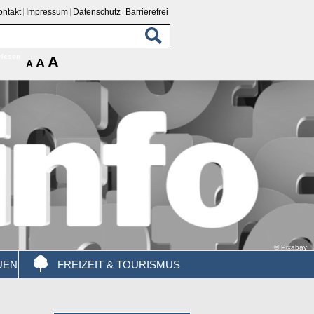
ontakt
Impressum
Datenschutz
Barrierefrei
rlesen
A
A
A
© Pixabay
UEN
FREIZEIT & TOURISMUS