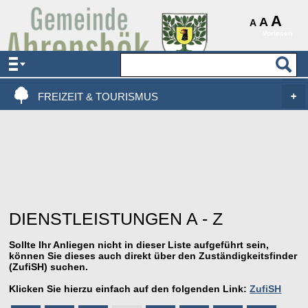
AKTUELLES & SERVICE
A
A
A
Vorlesen
VERWALTUNG & POLITIK
LEBEN, WOHNEN & BAUEN
FREIZEIT & TOURISMUS
DIENSTLEISTUNGEN A - Z
Sollte Ihr Anliegen nicht in dieser Liste aufgeführt sein,
können Sie dieses auch direkt über den Zuständigkeitsfinder
(ZufiSH) suchen.
Klicken Sie hierzu einfach auf den folgenden Link:
ZufiSH