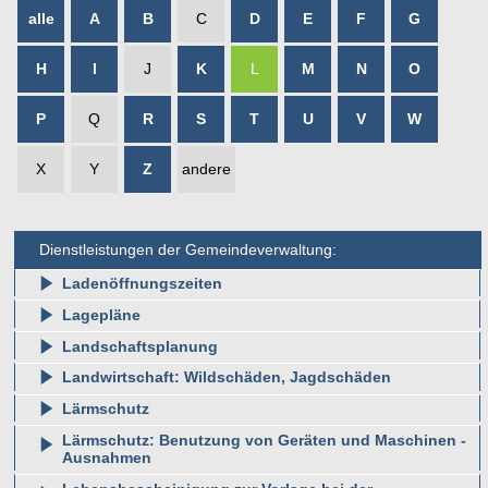
alle
A
B
C
D
E
F
G
H
I
J
K
L
M
N
O
P
Q
R
S
T
U
V
W
X
Y
Z
andere
Dienstleistungen der Gemeindeverwaltung:
Ladenöffnungszeiten
Lagepläne
Landschaftsplanung
Landwirtschaft: Wildschäden, Jagdschäden
Lärmschutz
Lärmschutz: Benutzung von Geräten und Maschinen -
Ausnahmen