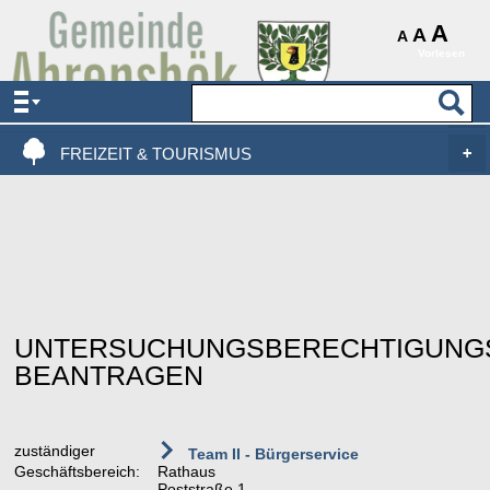
AKTUELLES & SERVICE
A
A
A
Vorlesen
VERWALTUNG & POLITIK
LEBEN, WOHNEN & BAUEN
FREIZEIT & TOURISMUS
UNTERSUCHUNGSBERECHTIGUNG
BEANTRAGEN
zuständiger
Team II - Bürgerservice
Geschäftsbereich:
Rathaus
Poststraße 1