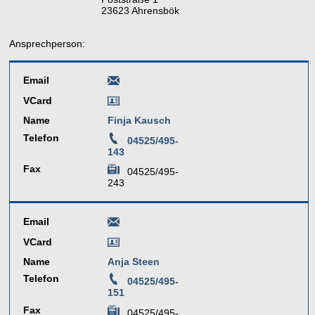
23623 Ahrensbök
Ansprechperson:
Email
VCard
Name
Finja Kausch
Telefon
04525/495-
143
Fax
04525/495-
243
Email
VCard
Name
Anja Steen
Telefon
04525/495-
151
Fax
04525/495-