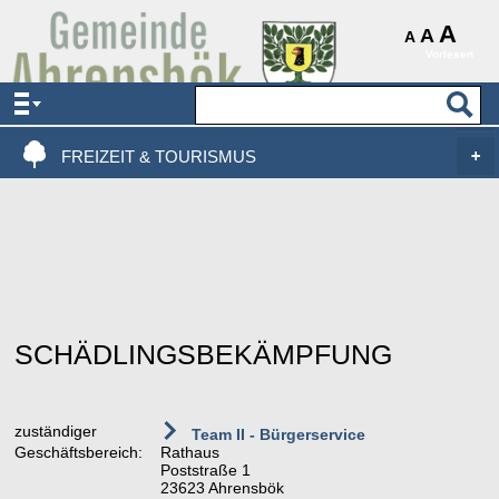
AKTUELLES & SERVICE
A
A
A
Vorlesen
VERWALTUNG & POLITIK
LEBEN, WOHNEN & BAUEN
FREIZEIT & TOURISMUS
SCHÄDLINGSBEKÄMPFUNG
zuständiger
Team II - Bürgerservice
Geschäftsbereich:
Rathaus
Poststraße 1
23623 Ahrensbök