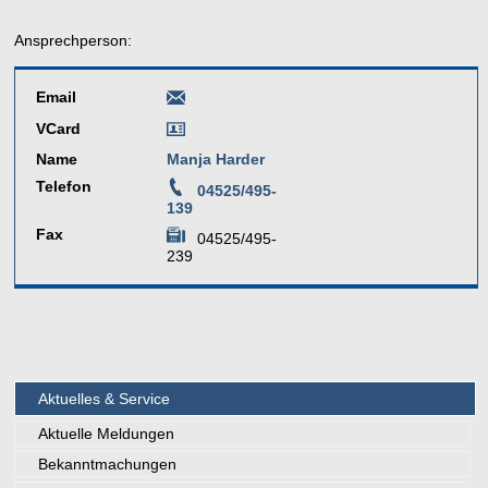
Ansprechperson:
Email
VCard
Name
Manja Harder
Telefon
04525/495-
139
Fax
04525/495-
239
Aktuelles & Service
Aktuelle Meldungen
Bekanntmachungen