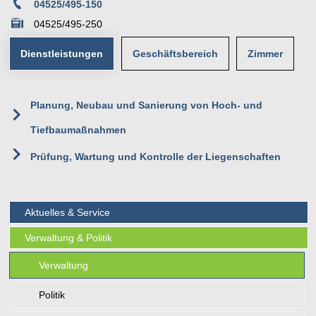
04525/495-150
04525/495-250
Dienstleistungen
Geschäftsbereich
Zimmer
11
Planung, Neubau und Sanierung von Hoch- und
Team III - Planung, Bauservice
Erdgeschoss
Tiefbaumaßnahmen
Rathaus
Poststraße 1
Prüfung, Wartung und Kontrolle der Liegenschaften
23623 Ahrensbök
Aktuelles & Service
Verwaltung & Politik
Verwaltung
Politik