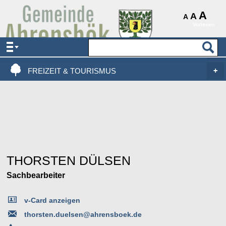
AKTUELLES & SERVICE
A
A
A
Vorlesen
VERWALTUNG & POLITIK
LEBEN, WOHNEN & BAUEN
FREIZEIT & TOURISMUS
THORSTEN DÜLSEN
Sachbearbeiter
v-Card anzeigen
thorsten.duelsen@ahrensboek.de