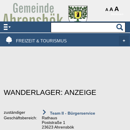
AKTUELLES & SERVICE
A
A
A
Vorlesen
VERWALTUNG & POLITIK
LEBEN, WOHNEN & BAUEN
FREIZEIT & TOURISMUS
WANDERLAGER: ANZEIGE
zuständiger
Team II - Bürgerservice
Geschäftsbereich:
Rathaus
Poststraße 1
23623 Ahrensbök