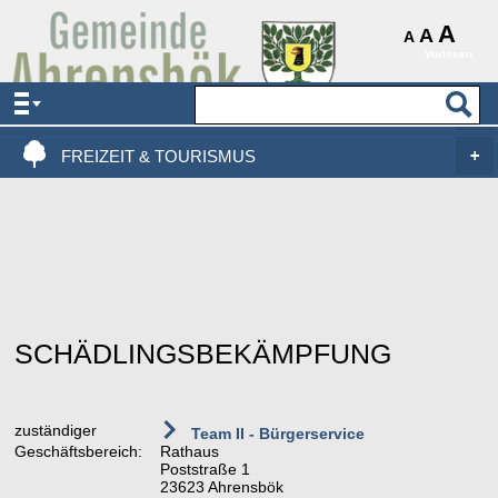
AKTUELLES & SERVICE
A
A
A
Vorlesen
VERWALTUNG & POLITIK
LEBEN, WOHNEN & BAUEN
FREIZEIT & TOURISMUS
SCHÄDLINGSBEKÄMPFUNG
zuständiger
Team II - Bürgerservice
Geschäftsbereich:
Rathaus
Poststraße 1
23623 Ahrensbök