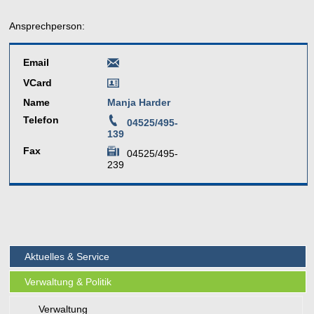
Ansprechperson:
Email
VCard
Name
Manja Harder
Telefon
04525/495-
139
Fax
04525/495-
239
Aktuelles & Service
Verwaltung & Politik
Verwaltung