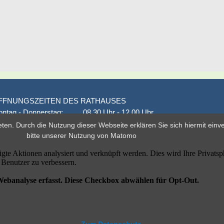
FFNUNGSZEITEN DES RATHAUSES
ntag - Donnerstag:
08.30 Uhr - 12.00 Uhr
onnerstag auch:
14.00 Uhr - 18.00 Uhr
eten. Durch die Nutzung dieser Webseite erklären Sie sich hiermit ein
den 1. und 3. Montag
16.00 Uhr - 18.00 Uhr
bitte unserer
Nutzung von Matomo
eitag
geschlossen
er nach Vereinbarung