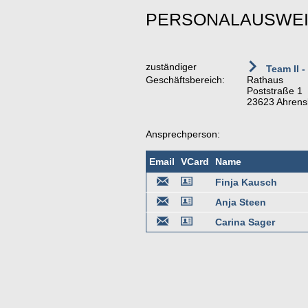
PERSONALAUSWEI
zuständiger
Team II -
Geschäftsbereich:
Rathaus
Poststraße 1
23623 Ahrens
Ansprechperson:
Email
VCard
Name
Finja Kausch
Anja Steen
Carina Sager