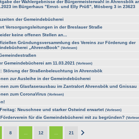
ntgabe der Wahlergebnisse der Bürgermeisterwahl in Ahrensbök a
.2023 im Bürgerhaus "Ernst- und Elly Prüß", Mösberg 3 in 23623
zeiten der Gemeindebücherei
rt Versorgungsleitungen in der Breslauer Straße
leider keine offenen Stellen an...
offiziellen Gründungsversammlung des Vereins zur Förderung der
indebücherei „AhrensBook“
Vorlesen
 Gemeindestraßen
er Gemeindebücherei am 11.03.2021
Vorlesen
g: Störung der Straßenbeleuchtung in Ahrensbök
onen zur Ausleihe in der Gemeindebücherei
ionen zum Glasfaserausbau im Zantralort Ahrensbök und Gnissau
ionen zum CoronaVirus
Vorlesen
on!
Freitag: Neuschnee und starker Ostwind erwartet
Vorlesen
 Förderverein für die Gemeindebücherei mit zu begründen?
Vorles
8
...
12
...
21