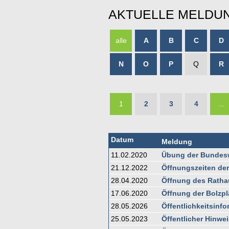
AKTUELLE MELDU
alle
A
B
C
D
N
O
P
Q
R
1
2
3
4
...
Datum
Meldung
11.02.2020
Übung der Bundeswe
21.12.2022
Öffnungszeiten de
28.04.2020
Öffnung des Rathau
17.06.2020
Öffnung der Bolzpl
28.05.2026
Öffentlichkeitsinf
25.05.2023
Öffentlicher Hinwei