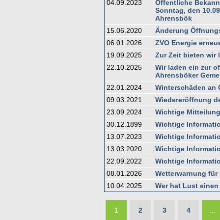
04.09.2023
Öffentliche Bekan
Sonntag, den 10.09
Ahrensbök
15.06.2020
Änderung Öffnungs
06.01.2026
ZVO Energie erneue
19.09.2025
Zur Zeit bieten wir 
22.10.2025
Wir laden ein zur 
Ahrensböker Geme
22.01.2024
Winterschäden an
09.03.2021
Wiedereröffnung d
23.09.2024
Wichtige Mitteilun
30.12.1899
Wichtige Informati
13.07.2023
Wichtige Informat
13.03.2020
Wichtige Informat
22.09.2022
Wichtige Informati
08.01.2026
Wetterwarnung für 
10.04.2025
Wer hat Lust einen
1
2
3
4
...