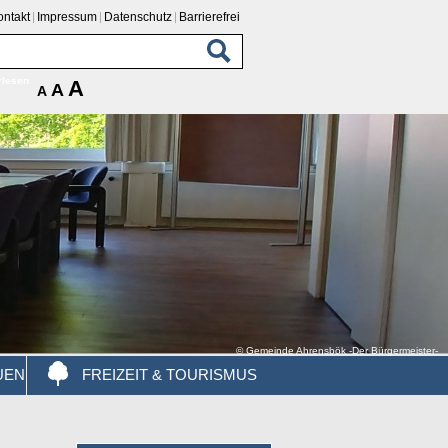
ontakt
Impressum
Datenschutz
Barrierefrei
rlesen
A
A
A
© Gemeinde Ahrensbök -Der Bürgermeister-
UEN
FREIZEIT & TOURISMUS