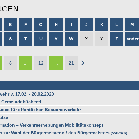
NGEN
E
F
G
H
I
J
K
L
M
S
T
U
V
W
X
Y
Z
ander
8
...
12
...
21
hr v. 17.02. - 20.02.2020
r Gemeindebücherei
ses für öffentlichen Besucherverkehr
ätze
ormation – Verkehrserhebungen Mobilitätskonzept
s zur Wahl der Bürgermeisterin / des Bürgermeisters
Vorlesen