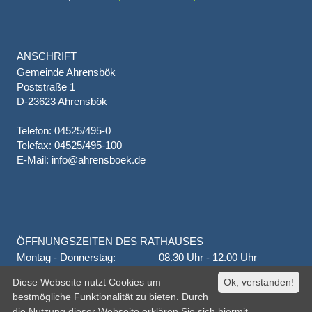
ANSCHRIFT
Gemeinde Ahrensbök
Poststraße 1
D-23623 Ahrensbök
Telefon: 04525/495-0
Telefax: 04525/495-100
E-Mail: info@ahrensboek.de
ÖFFNUNGSZEITEN DES RATHAUSES
Montag - Donnerstag:
08.30 Uhr - 12.00 Uhr
Donnerstag auch:
14.00 Uhr - 18.00 Uhr
Diese Webseite nutzt Cookies um
Ok, verstanden!
jeden 1. und 3. Montag
16.00 Uhr - 18.00 Uhr
bestmögliche Funktionalität zu bieten. Durch
Freitag
geschlossen
die Nutzung dieser Webseite erklären Sie sich hiermit