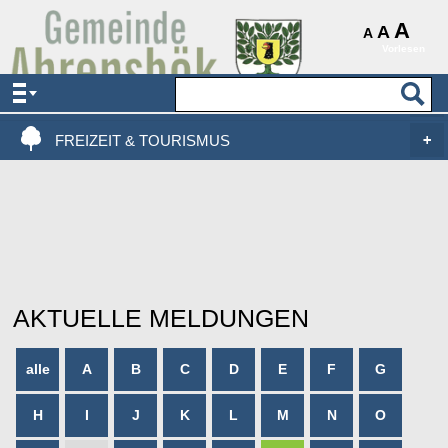
AKTUELLES & SERVICE
A
A
A
Vorlesen
VERWALTUNG & POLITIK
LEBEN, WOHNEN & BAUEN
FREIZEIT & TOURISMUS
AKTUELLE MELDUNGEN
alle
A
B
C
D
E
F
G
H
I
J
K
L
M
N
O