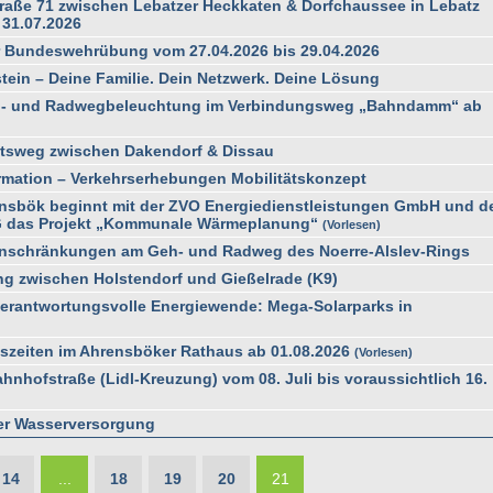
raße 71 zwischen Lebatzer Heckkaten & Dorfchaussee in Lebatz
 31.07.2026
 Bundeswehrübung vom 27.04.2026 bis 29.04.2026
stein – Deine Familie. Dein Netzwerk. Deine Lösung
h- und Radwegbeleuchtung im Verbindungsweg „Bahndamm“ ab
ftsweg zwischen Dakendorf & Dissau
ormation – Verkehrserhebungen Mobilitätskonzept
nsbök beginnt mit der ZVO Energiedienstleistungen GmbH und d
G das Projekt „Kommunale Wärmeplanung“
Vorlesen
nschränkungen am Geh- und Radweg des Noerre-Alslev-Rings
g zwischen Holstendorf und Gießelrade (K9)
 verantwortungsvolle Energiewende: Mega-Solarparks in
szeiten im Ahrensböker Rathaus ab 01.08.2026
Vorlesen
hnhofstraße (Lidl-Kreuzung) vom 08. Juli bis voraussichtlich 16.
der Wasserversorgung
14
...
18
19
20
21