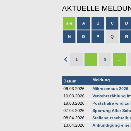
AKTUELLE MELDU
alle
A
B
C
D
N
O
P
Q
R
1
...
9
...
Meldung
Datum
09.03.2026
Mikrozensus 2026
10.03.2026
Verkehrszählung i
19.03.2026
Poststraße wird zu
07.04.2026
Sperrung Alter Sch
08.04.2026
Stellenausschreib
13.04.2026
Ankündigung einer