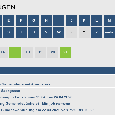
NGEN
E
F
G
H
I
J
K
L
M
S
T
U
V
W
X
Y
Z
ander
14
...
18
19
20
21
m Gemeindegebiet Ahrensbök
r Sackgasse
ulweg in Lebatz vom 13.04. bis 24.04.2026
ung Gemeindebücherei - Minijob
Vorlesen
 Bundeswehrübung am 22.04.2026 von 7:30 Bis 16:30