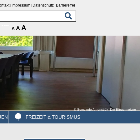
ontakt
Impressum
Datenschutz
Barrierefrei
rlesen
A
A
A
© Gemeinde Ahrensbök -Der Bürgermeister-
UEN
FREIZEIT & TOURISMUS