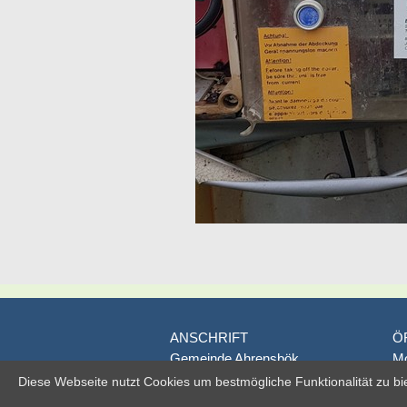
ANSCHRIFT
Ö
Gemeinde Ahrensbök
Mo
Poststraße 1
D
Diese Webseite nutzt Cookies um bestmögliche Funktionalität zu bi
D-23623 Ahrensbök
je