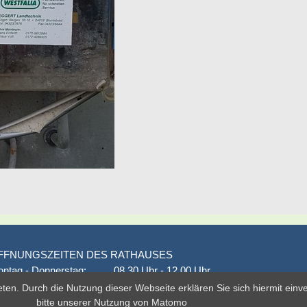
FFNUNGSZEITEN DES RATHAUSES
ntag - Donnerstag:
08.30 Uhr - 12.00 Uhr
onnerstag auch:
14.00 Uhr - 18.00 Uhr
eten. Durch die Nutzung dieser Webseite erklären Sie sich hiermit ein
den 1. und 3. Montag
16.00 Uhr - 18.00 Uhr
bitte unserer
Nutzung von Matomo