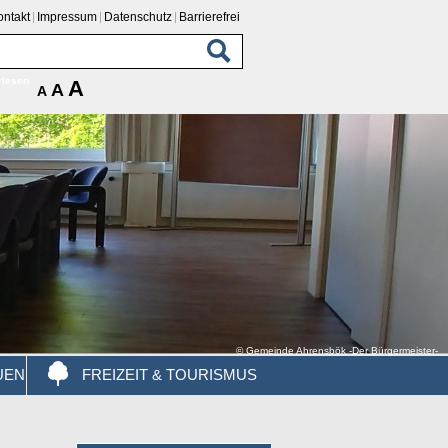
ontakt
Impressum
Datenschutz
Barrierefrei
rlesen
A
A
A
© Gemeinde Ahrensbök -Der Bürgermeister-
UEN
FREIZEIT & TOURISMUS