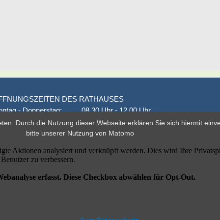
FFNUNGSZEITEN DES RATHAUSES
ntag - Donnerstag:
08.30 Uhr - 12.00 Uhr
onnerstag auch:
14.00 Uhr - 18.00 Uhr
eten. Durch die Nutzung dieser Webseite erklären Sie sich hiermit ein
den 1. und 3. Montag
16.00 Uhr - 18.00 Uhr
bitte unserer
Nutzung von Matomo
eitag
geschlossen
er nach Vereinbarung