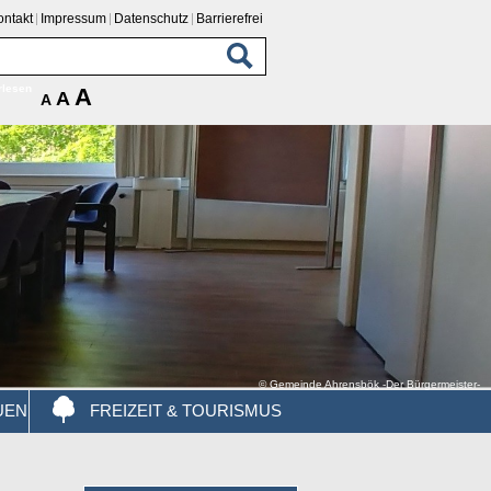
ontakt
Impressum
Datenschutz
Barrierefrei
rlesen
A
A
A
© Gemeinde Ahrensbök -Der Bürgermeister-
UEN
FREIZEIT & TOURISMUS