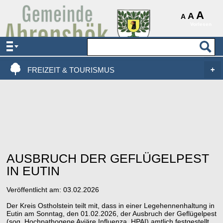
AKTUELLES & SERVICE
A
A
A
Vorlesen
VERWALTUNG & POLITIK
LEBEN, WOHNEN & BAUEN
FREIZEIT & TOURISMUS
AUSBRUCH DER GEFLÜGELPEST
IN EUTIN
Veröffentlicht am:
03.02.2026
Der Kreis Ostholstein teilt mit, dass in einer Legehennenhaltung in
Eutin am Sonntag, den 01.02.2026, der Ausbruch der Geflügelpest
(sog. Hochpathogene Aviäre Influenza, HPAI) amtlich festgestellt