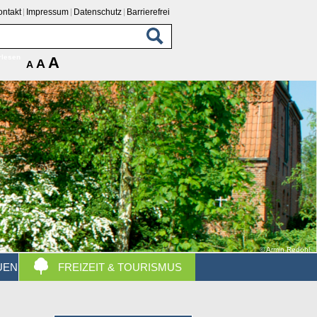
ontakt
Impressum
Datenschutz
Barrierefrei
rlesen
A
A
A
© Armin Redöhl
UEN
FREIZEIT & TOURISMUS