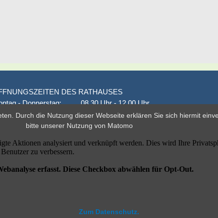
FFNUNGSZEITEN DES RATHAUSES
ntag - Donnerstag:
08.30 Uhr - 12.00 Uhr
onnerstag auch:
14.00 Uhr - 18.00 Uhr
eten. Durch die Nutzung dieser Webseite erklären Sie sich hiermit ein
den 1. und 3. Montag
16.00 Uhr - 18.00 Uhr
bitte unserer
Nutzung von Matomo
eitag
geschlossen
er nach Vereinbarung
Zum Datenschutz.