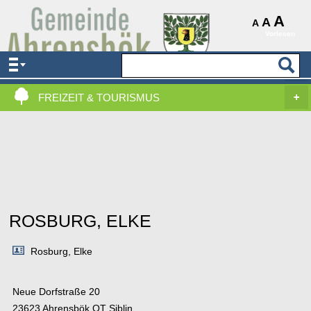
AKTUELLES & SERVICE
A
A
A
Vorlesen
VERWALTUNG & POLITIK
LEBEN, WOHNEN & BAUEN
FREIZEIT & TOURISMUS
ROSBURG, ELKE
Rosburg, Elke
Neue Dorfstraße 20
23623 Ahrensbök OT Siblin