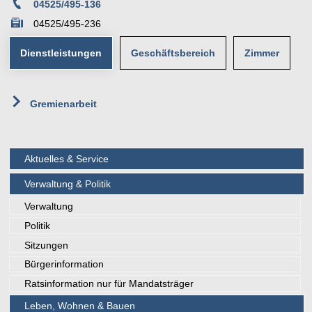
04525/495-136
04525/495-236
Dienstleistungen
Geschäftsbereich
Zimmer
6
Gremienarbeit
Team I - Zentrale Dienste, Soziales
Erdgeschoss
Rathaus
Poststraße 1
23623 Ahrensbök
Aktuelles & Service
Verwaltung & Politik
Verwaltung
Politik
Sitzungen
Bürgerinformation
Ratsinformation nur für Mandatsträger
Leben, Wohnen & Bauen