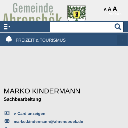
AKTUELLES & SERVICE
A
A
A
Vorlesen
VERWALTUNG & POLITIK
LEBEN, WOHNEN & BAUEN
FREIZEIT & TOURISMUS
MARKO KINDERMANN
Sachbearbeitung
v-Card anzeigen
marko.kindermann@ahrensboek.de