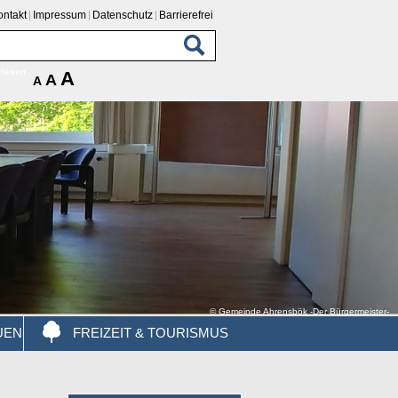
ontakt
Impressum
Datenschutz
Barrierefrei
rlesen
A
A
A
© Gemeinde Ahrensbök -Der Bürgermeister-
UEN
FREIZEIT & TOURISMUS