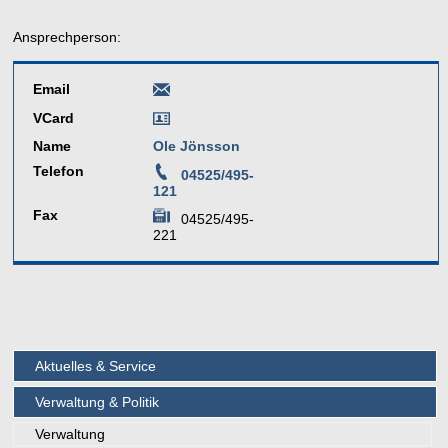
Ansprechperson:
Email
VCard
Name
Ole Jönsson
Telefon
04525/495-
121
Fax
04525/495-
221
Aktuelles & Service
Verwaltung & Politik
Verwaltung