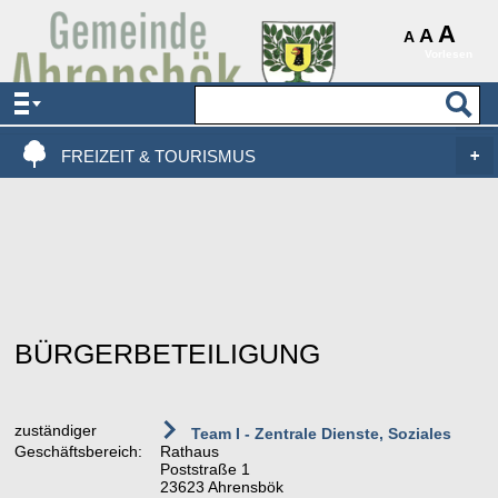
AKTUELLES & SERVICE
A
A
A
Vorlesen
VERWALTUNG & POLITIK
LEBEN, WOHNEN & BAUEN
FREIZEIT & TOURISMUS
BÜRGERBETEILIGUNG
zuständiger
Team I - Zentrale Dienste, Soziales
Geschäftsbereich:
Rathaus
Poststraße 1
23623 Ahrensbök