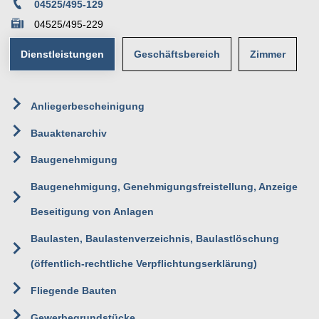
04525/495-129
04525/495-229
Dienstleistungen
Geschäftsbereich
Zimmer
12
Anliegerbescheinigung
Team III - Planung, Bauservice
Erdgeschoss
Rathaus
Bauaktenarchiv
Gebäudemanagement
Poststraße 1
Baugenehmigung
23623 Ahrensbök
Bauverwaltung
Baugenehmigung, Genehmigungsfreistellung, Anzeige
Beseitigung von Anlagen
Baulasten, Baulastenverzeichnis, Baulastlöschung
(öffentlich-rechtliche Verpflichtungserklärung)
Fliegende Bauten
Gewerbegrundstücke