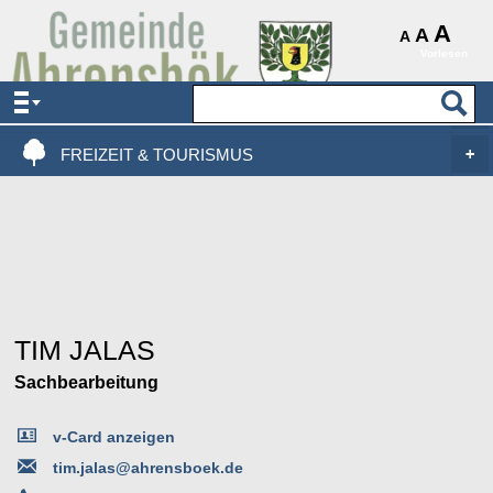
AKTUELLES & SERVICE
A
A
A
Vorlesen
VERWALTUNG & POLITIK
LEBEN, WOHNEN & BAUEN
FREIZEIT & TOURISMUS
TIM JALAS
Sachbearbeitung
v-Card anzeigen
tim.jalas@ahrensboek.de