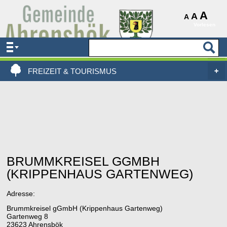
AKTUELLES & SERVICE
A
A
A
Vorlesen
VERWALTUNG & POLITIK
LEBEN, WOHNEN & BAUEN
FREIZEIT & TOURISMUS
BRUMMKREISEL GGMBH
(KRIPPENHAUS GARTENWEG)
Adresse:
Brummkreisel gGmbH (Krippenhaus Gartenweg)
Gartenweg 8
23623 Ahrensbök