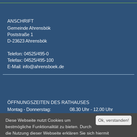
ANSCHRIFT
Gemeinde Ahrensbök
Poststraße 1
D-23623 Ahrensbök
Telefon: 04525/495-0
Telefax: 04525/495-100
E-Mail: info@ahrensboek.de
ÖFFNUNGSZEITEN DES RATHAUSES
Montag - Donnerstag:
08.30 Uhr - 12.00 Uhr
Donnerstag auch:
14.00 Uhr - 18.00 Uhr
Diese Webseite nutzt Cookies um
Ok, verstanden!
jeden 1. und 3. Montag
16.00 Uhr - 18.00 Uhr
bestmögliche Funktionalität zu bieten. Durch
Freitag
geschlossen
die Nutzung dieser Webseite erklären Sie sich hiermit
oder nach Vereinbarung