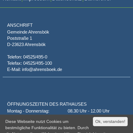
ANSCHRIFT
Gemeinde Ahrensbök
Poststraße 1
D-23623 Ahrensbök
Telefon: 04525/495-0
Telefax: 04525/495-100
E-Mail: info@ahrensboek.de
ÖFFNUNGSZEITEN DES RATHAUSES
Montag - Donnerstag:
08.30 Uhr - 12.00 Uhr
Donnerstag auch:
14.00 Uhr - 18.00 Uhr
Diese Webseite nutzt Cookies um
Ok, verstanden!
jeden 1. und 3. Montag
16.00 Uhr - 18.00 Uhr
bestmögliche Funktionalität zu bieten. Durch
Freitag
geschlossen