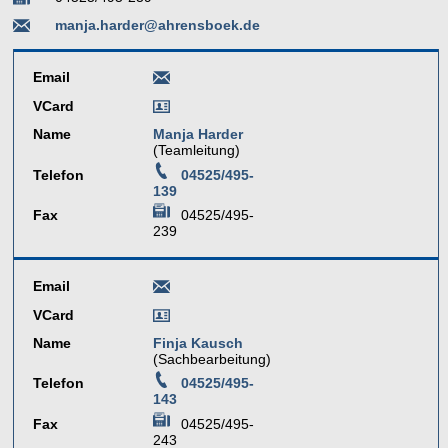
manja.harder@ahrensboek.de
Email
VCard
Name
Manja Harder
(Teamleitung)
Telefon
04525/495-
139
Fax
04525/495-
239
Email
VCard
Name
Finja Kausch
(Sachbearbeitung)
Telefon
04525/495-
143
Fax
04525/495-
243