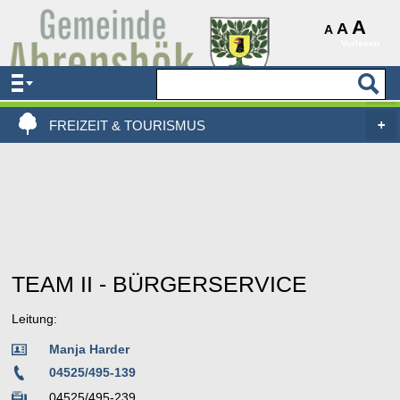
AKTUELLES & SERVICE
A
A
A
Vorlesen
VERWALTUNG & POLITIK
LEBEN, WOHNEN & BAUEN
FREIZEIT & TOURISMUS
TEAM II - BÜRGERSERVICE
Leitung:
Manja Harder
04525/495-139
04525/495-239