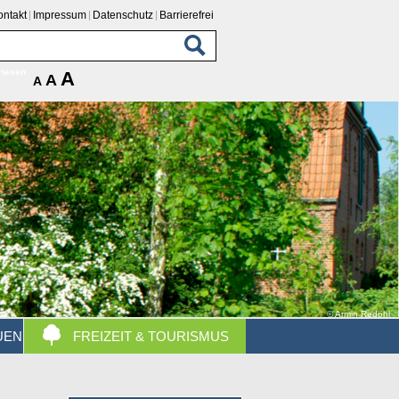
ontakt
Impressum
Datenschutz
Barrierefrei
rlesen
A
A
A
© Armin Redöhl
UEN
FREIZEIT & TOURISMUS