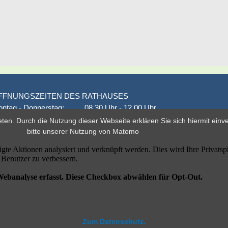
FFNUNGSZEITEN DES RATHAUSES
ntag - Donnerstag:
08.30 Uhr - 12.00 Uhr
onnerstag auch:
14.00 Uhr - 18.00 Uhr
eten. Durch die Nutzung dieser Webseite erklären Sie sich hiermit ein
den 1. und 3. Montag
16.00 Uhr - 18.00 Uhr
bitte unserer
Nutzung von Matomo
eitag
geschlossen
er nach Vereinbarung
Zum Datenschutz.