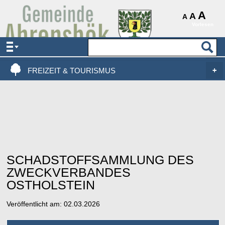
AKTUELLES & SERVICE
A
A
A
Vorlesen
VERWALTUNG & POLITIK
LEBEN, WOHNEN & BAUEN
FREIZEIT & TOURISMUS
SCHADSTOFFSAMMLUNG DES
ZWECKVERBANDES
OSTHOLSTEIN
Veröffentlicht am:
02.03.2026