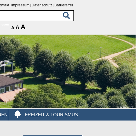
ontakt
Impressum
Datenschutz
Barrierefrei
rlesen
A
A
A
© A.Redöhl
UEN
FREIZEIT & TOURISMUS