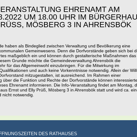
VERANSTALTUNG EHRENAMT AM
8.2022 UM 18.00 UHR IM BÜRGERHA
RÜSS, MÖSBERG 3 IN AHRENSBÖK
nde haben als Bindeglied zwischen Verwaltung und Bevölkerung eine
 kommunalen Gemeinwesens. Denn die Dorfvorstände geben sich bei d
ortes maßgeblich ein und können durch gestalterische Maßnahmen das
s diesem Grunde möchte die Gemeindeverwaltung Ahrensbök die
hr für das Allgemeinwohl einzubringen. Für die Mitwirkung im
ualifikationen und auch keine Vorkenntnisse notwendig. Allein der Wil
Dorfvorstand mitzugestalten, ist ausreichend. Im Rahmen einer
ng über die Funktion und Rechte der Dorfvorstände können interessiert
eses Ehrenamt informieren. Die Info-Veranstaltung findet am Montag, 
us Ernst und Elly Prüß, Mösberg 3 in Ahrensbök statt und wird ca. ei
 nicht notwendig.
FFNUNGSZEITEN DES RATHAUSES