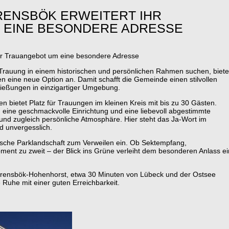
RENSBÖK ERWEITERT IHR
 EINE BESONDERE ADRESSE
hr Trauangebot um eine besondere Adresse
 Trauung in einem historischen und persönlichen Rahmen suchen, biete
 eine neue Option an. Damit schafft die Gemeinde einen stilvollen
ießungen in einzigartiger Umgebung.
bietet Platz für Trauungen im kleinen Kreis mit bis zu 30 Gästen.
, eine geschmackvolle Einrichtung und eine liebevoll abgestimmte
e und zugleich persönliche Atmosphäre. Hier steht das Ja-Wort im
nd unvergesslich.
lische Parklandschaft zum Verweilen ein. Ob Sektempfang,
ment zu zweit – der Blick ins Grüne verleiht dem besonderen Anlass e
Ahrensbök-Hohenhorst, etwa 30 Minuten von Lübeck und der Ostsee
e Ruhe mit einer guten Erreichbarkeit.