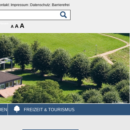
ontakt
Impressum
Datenschutz
Barrierefrei
rlesen
A
A
A
© A.Redöhl
UEN
FREIZEIT & TOURISMUS