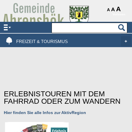
AKTUELLES & SERVICE
A
A
A
Vorlesen
VERWALTUNG & POLITIK
LEBEN, WOHNEN & BAUEN
FREIZEIT & TOURISMUS
ERLEBNISTOUREN MIT DEM
FAHRRAD ODER ZUM WANDERN
Hier finden Sie alle Infos zur AktivRegion