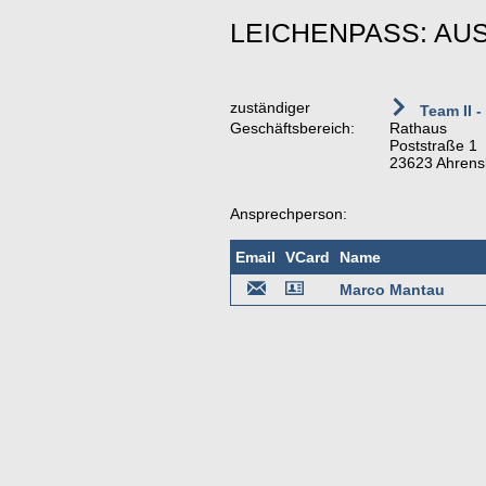
LEICHENPASS: AU
zuständiger
Team II -
Geschäftsbereich:
Rathaus
Poststraße 1
23623 Ahrens
Ansprechperson:
Email
VCard
Name
Marco Mantau