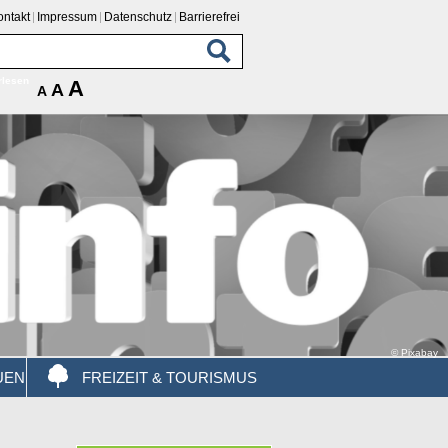
ontakt
Impressum
Datenschutz
Barrierefrei
rlesen
A
A
A
© Pixabay
UEN
FREIZEIT & TOURISMUS