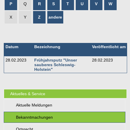
P
Q
R
S
T
U
V
W
X
Y
Z
andere
Datum
Bezeichnung
Veröffentlicht am
28.02.2023
Frühjahrsputz "Unser
28.02.2023
sauberes Schleswig-
Holstein"
Aktuelles & Service
Aktuelle Meldungen
Bekanntmachungen
Ortsrecht