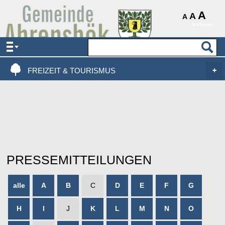
AKTUELLES & SERVICE
A
A
A
Vorlesen
VERWALTUNG & POLITIK
LEBEN, WOHNEN & BAUEN
FREIZEIT & TOURISMUS
PRESSEMITTEILUNGEN
alle
A
B
C
D
E
F
G
H
I
J
K
L
M
N
O