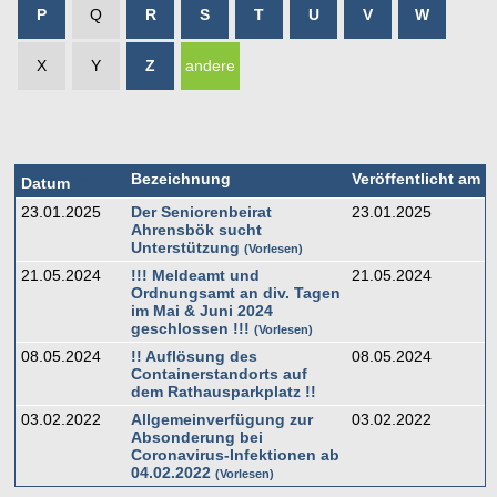
P
Q
R
S
T
U
V
W
X
Y
Z
andere
Bezeichnung
Veröffentlicht am
Datum
23.01.2025
Der Seniorenbeirat
23.01.2025
Ahrensbök sucht
Unterstützung
Vorlesen
21.05.2024
!!! Meldeamt und
21.05.2024
Ordnungsamt an div. Tagen
im Mai & Juni 2024
geschlossen !!!
Vorlesen
08.05.2024
!! Auflösung des
08.05.2024
Containerstandorts auf
dem Rathausparkplatz !!
03.02.2022
Allgemeinverfügung zur
03.02.2022
Absonderung bei
Coronavirus-Infektionen ab
04.02.2022
Vorlesen