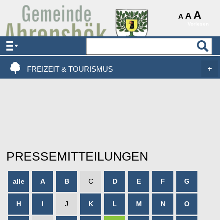
AKTUELLES & SERVICE
A
A
A
Vorlesen
VERWALTUNG & POLITIK
LEBEN, WOHNEN & BAUEN
FREIZEIT & TOURISMUS
PRESSEMITTEILUNGEN
alle
A
B
C
D
E
F
G
H
I
J
K
L
M
N
O