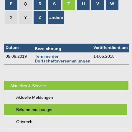
P
Q
R
S
T
U
V
W
X
Y
Z
andere
Datum
Veröffentlicht am
Bezeichnung
05.06.2019
Termine der
14.05.2018
Dorfschaftsversammlungen
Aktuelles & Service
Aktuelle Meldungen
Bekanntmachungen
Ortsrecht