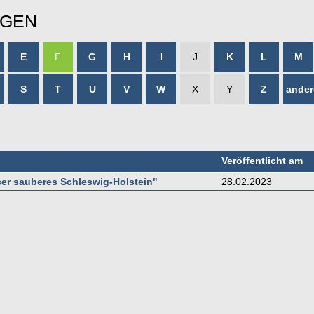
NGEN
E
F
G
H
I
J
K
L
M
S
T
U
V
W
X
Y
Z
ander
Veröffentlicht am
er sauberes Schleswig-Holstein"
28.02.2023