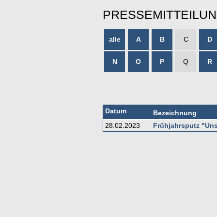
PRESSEMITTEILU
alle
A
B
C
D
N
O
P
Q
R
Datum
Bezeichnung
28.02.2023
Frühjahrsputz "Uns