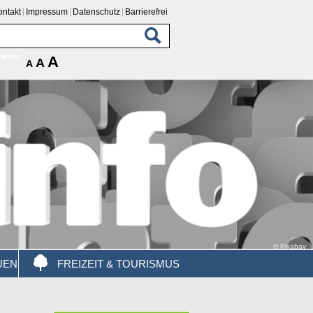
ontakt
Impressum
Datenschutz
Barrierefrei
rlesen
A
A
A
© Pixabay
UEN
FREIZEIT & TOURISMUS