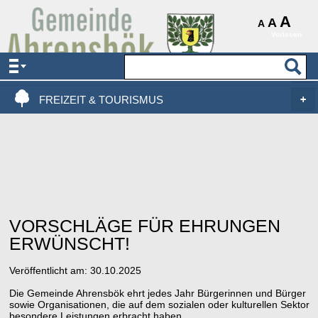
AKTUELLES & SERVICE
A
A
A
Vorlesen
VERWALTUNG & POLITIK
LEBEN, WOHNEN & BAUEN
FREIZEIT & TOURISMUS
VORSCHLÄGE FÜR EHRUNGEN
ERWÜNSCHT!
Veröffentlicht am:
30.10.2025
Die Gemeinde Ahrensbök ehrt jedes Jahr Bürgerinnen und Bürger
sowie Organisationen, die auf dem sozialen oder kulturellen Sektor
besondere Leistungen erbracht haben.