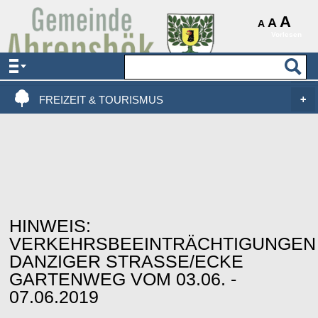
AKTUELLES & SERVICE
A
A
A
Vorlesen
VERWALTUNG & POLITIK
LEBEN, WOHNEN & BAUEN
FREIZEIT & TOURISMUS
HINWEIS:
VERKEHRSBEEINTRÄCHTIGUNGEN
DANZIGER STRASSE/ECKE G
ARTENWEG VOM 03.06. - 0
7.06.2019