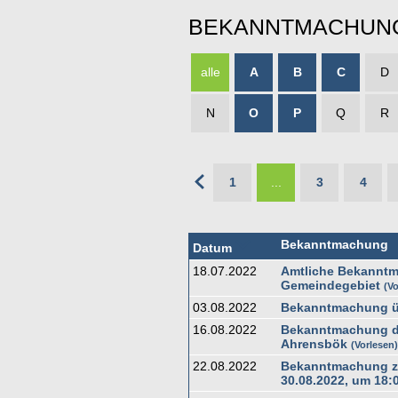
BEKANNTMACHUN
alle
A
B
C
D
N
O
P
Q
R
1
...
3
4
Bekanntmachung
Datum
18.07.2022
Amtliche Bekanntm
Gemeindegebiet
Vo
03.08.2022
Bekanntmachung üb
16.08.2022
Bekanntmachung de
Ahrensbök
Vorlesen
22.08.2022
Bekanntmachung zu
30.08.2022, um 18: