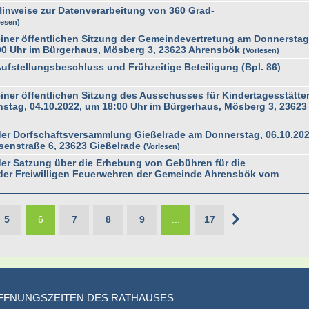
nweise zur Datenverarbeitung von 360 Grad-
lesen
ner öffentlichen Sitzung der Gemeindevertretung am Donnerstag
00 Uhr im Bürgerhaus, Mösberg 3, 23623 Ahrensbök
Vorlesen
stellungsbeschluss und Frühzeitige Beteiligung (Bpl. 86)
er öffentlichen Sitzung des Ausschusses für Kindertagesstätte
stag, 04.10.2022, um 18:00 Uhr im Bürgerhaus, Mösberg 3, 23623
r Dorfschaftsversammlung Gießelrade am Donnerstag, 06.10.202
senstraße 6, 23623 Gießelrade
Vorlesen
r Satzung über die Erhebung von Gebühren für die
er Freiwilligen Feuerwehren der Gemeinde Ahrensbök vom
5
6
7
8
9
...
17
FFNUNGSZEITEN DES RATHAUSES