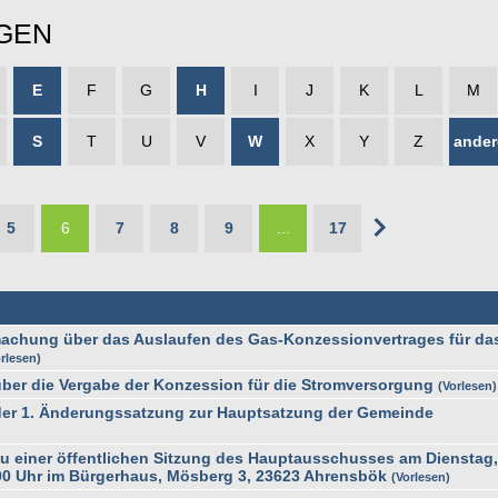
GEN
E
F
G
H
I
J
K
L
M
S
T
U
V
W
X
Y
Z
ander
5
6
7
8
9
...
17
achung über das Auslaufen des Gas-Konzessionvertrages für da
rlesen
er die Vergabe der Konzession für die Stromversorgung
Vorlesen
r 1. Änderungssatzung zur Hauptsatzung der Gemeinde
 einer öffentlichen Sitzung des Hauptausschusses am Dienstag
00 Uhr im Bürgerhaus, Mösberg 3, 23623 Ahrensbök
Vorlesen