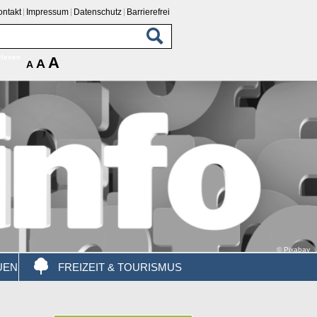
ontakt
Impressum
Datenschutz
Barrierefrei
rlesen
A
A
A
© Pixabay
UEN
FREIZEIT & TOURISMUS