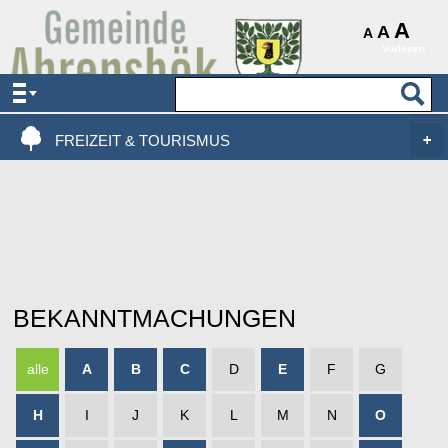
AKTUELLES & SERVICE
A
A
A
Vorlesen
VERWALTUNG & POLITIK
LEBEN, WOHNEN & BAUEN
FREIZEIT & TOURISMUS
BEKANNTMACHUNGEN
alle
A
B
C
D
E
F
G
H
I
J
K
L
M
N
O