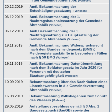
in der Gemeinde Ahrensbök
Vorlesen
20.12.2019
Amtl. Bekanntmachung der
Entschädigungssatzung
Vorlesen
06.12.2019
Amtl. Bekanntmachung der 1.
Nachtragshaushaltssatzung der Gemeinde
Ahrensbök
Vorlesen
06.12.2019
Amtl Bekanntmachung der 1.
Nachtragssatzung zur Hauptsatzung der
Gemeinde Ahrensbök
Vorlesen
19.11.2019
Amtl. Bekanntmachung Widerspruchsrecht
nach dem Bundesmeldegesetz (BMG);
Melderegisterauskünfte in besonderen Fällen
nach § 50 BMG
Vorlesen
19.11.2019
Amtl. Bekanntmachung Datenübermittlung
nach dem Soldatengesetz im Jahr 2020 für
Personen mit deutscher
Staatsangehörigkeit
Vorlesen
10.09.2019
Bekanntmachung über das Nachrücken eines
Listenbewerbers in die Gemeindevertretung
Ahrensbök
Vorlesen
16.08.2019
Bekanntmachung Volksbegehren zum Schutz
des Wassers
Vorlesen
29.05.2019
Aufstellungsbeschluss gemäß § 3 Abs. 1
Baugesetzbuch (BauGB) sowie der