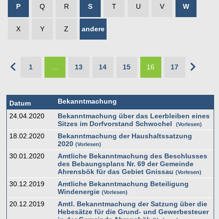
P
Q
R
S
T
U
V
W
X
Y
Z
andere
1
...
13
14
15
16
17
Bekanntmachung
Datum
24.04.2020
Bekanntmachung über das Leerbleiben eines
Sitzes im Dorfvorstand Schwochel
Vorlesen
18.02.2020
Bekanntmachung der Haushaltssatzung
2020
Vorlesen
30.01.2020
Amtliche Bekanntmachung des Beschlusses
des Bebaungsplans Nr. 69 der Gemeinde
Ahrensbök für das Gebiet Gnissau
Vorlesen
30.12.2019
Amtliche Bekanntmachung Beteiligung
Windenergie
Vorlesen
20.12.2019
Amtl. Bekanntmachung der Satzung über die
Hebesätze für die Grund- und Gewerbesteuer